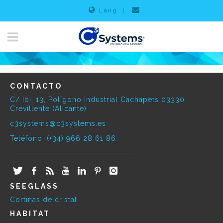
Lang
|
CONTACTO
C/ Ibi, 13, Polígono Industrial Cachapets 03330
Crevillente (Alicante)
c3systems@c3systems.es
Teléfono: (+34) 966 28 61 86
SEEGLASS
Cortinas de cristal
HABITAT