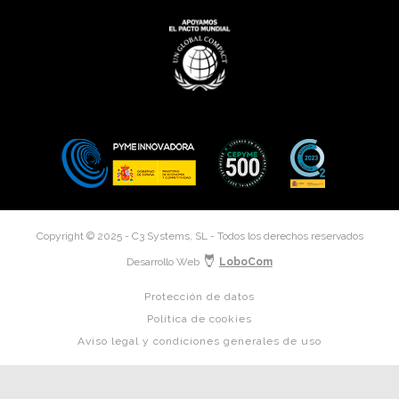
Copyright © 2025 - C3 Systems, SL - Todos los derechos reservados
Desarrollo Web
LoboCom
Protección de datos
Política de cookies
Aviso legal y condiciones generales de uso