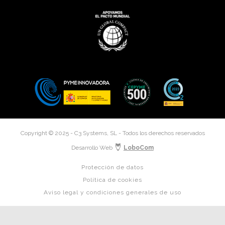
Copyright © 2025 - C3 Systems, SL - Todos los derechos reservados
Desarrollo Web
LoboCom
Protección de datos
Política de cookies
Aviso legal y condiciones generales de uso