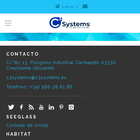
Lang
|
CONTACTO
C/ Ibi, 13, Polígono Industrial Cachapets 03330
Crevillente (Alicante)
c3systems@c3systems.es
Teléfono: (+34) 966 28 61 86
SEEGLASS
Cortinas de cristal
HABITAT