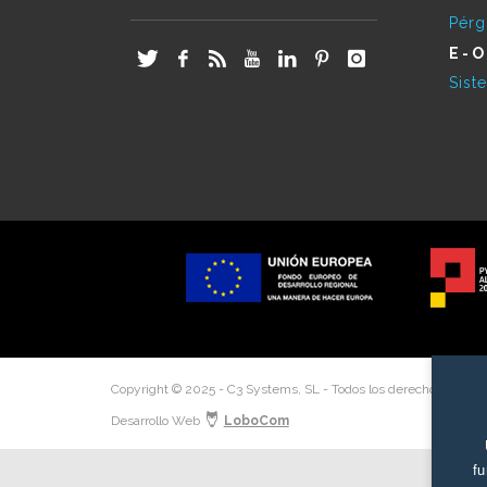
Pérg
E-O
Sist
Copyright © 2025 - C3 Systems, SL - Todos los derechos reserv
Desarrollo Web
LoboCom
fu