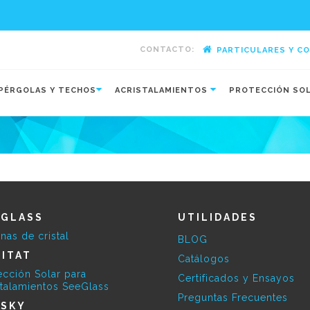
CONTACTO:
PARTICULARES Y C
-
PÉRGOLAS Y TECHOS
ACRISTALAMIENTOS
PROTECCIÓN SO
EGLASS
UTILIDADES
inas de cristal
BLOG
ITAT
Catálogos
ección Solar para
Certificados y Ensayos
stalamientos SeeGlass
Preguntas Frecuentes
ESKY