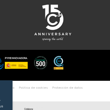
les de uso
Política de cookies
Protección de datos
r
tus