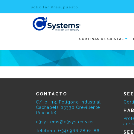
Solicitar Presupuesto
CORTINAS DE CRISTAL
CONTACTO
SE
C/ Ibi, 13, Polígono Industrial
Cort
Cachapets 03330 Crevillente
HAB
(Alicante)
Prot
c3systems@c3systems.es
acri
Teléfono: (+34) 966 28 61 86
SE