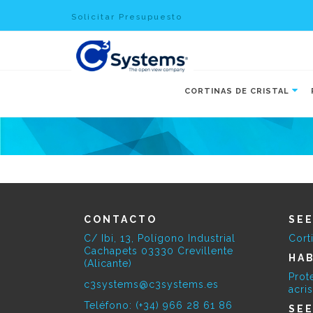
Solicitar Presupuesto
CORTINAS DE CRISTAL
CONTACTO
SE
C/ Ibi, 13, Polígono Industrial
Cort
Cachapets 03330 Crevillente
HAB
(Alicante)
Prot
c3systems@c3systems.es
acri
Teléfono: (+34) 966 28 61 86
SE