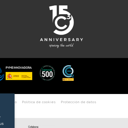
les de uso
Política de cookies
Protección de datos
r
tus