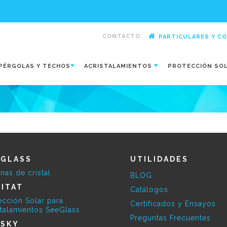
CONTACTO:
PARTICULARES Y C
-
PÉRGOLAS Y TECHOS
ACRISTALAMIENTOS
PROTECCIÓN SO
EGLASS
UTILIDADES
inas de cristal
BLOG
ITAT
Catálogos
ección Solar para
Certificados y Ensayos
stalamientos SeeGlass
Preguntas Frecuentes
ESKY