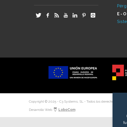
Pérg
E-O
Sist
Copyright © 2025 - C3 Systems, SL - Todos los derechos reserv
Desarrollo Web
LoboCom
fu