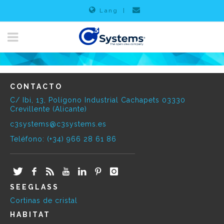
Lang
|
CONTACTO
C/ Ibi, 13, Polígono Industrial Cachapets 03330
Crevillente (Alicante)
c3systems@c3systems.es
Teléfono: (+34) 966 28 61 86
SEEGLASS
Cortinas de cristal
HABITAT