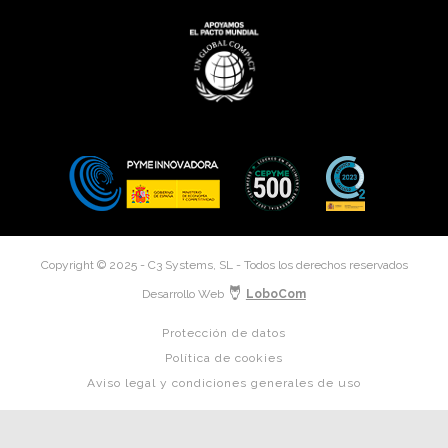
Copyright © 2025 - C3 Systems, SL - Todos los derechos reservados
Desarrollo Web
LoboCom
Protección de datos
Política de cookies
Aviso legal y condiciones generales de uso