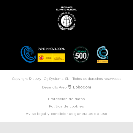
Copyright © 2025 - C3 Systems, SL - Todos los derechos reservados
Desarrollo Web
LoboCom
Protección de datos
Política de cookies
Aviso legal y condiciones generales de uso