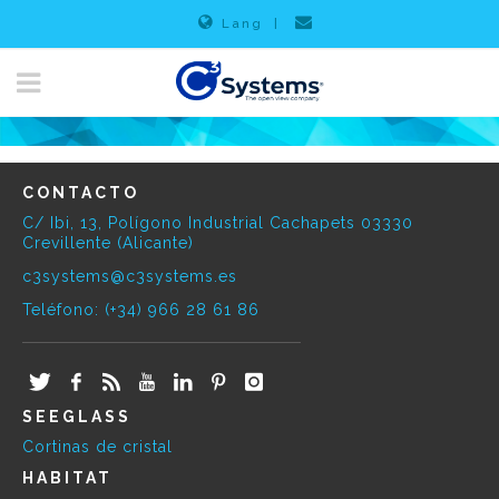
Lang
|
CONTACTO
C/ Ibi, 13, Polígono Industrial Cachapets 03330
Crevillente (Alicante)
c3systems@c3systems.es
Teléfono: (+34) 966 28 61 86
SEEGLASS
Cortinas de cristal
HABITAT