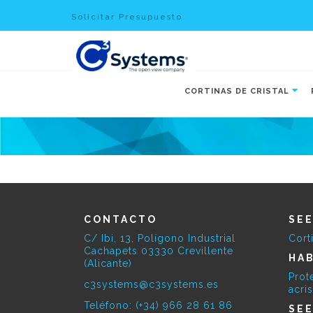
Solicitar Presupuesto
CORTINAS DE CRISTAL
CONTACTO
SE
C/ Ibi, 13, Polígono Industrial
Cort
Cachapets 03330 Crevillente
HAB
(Alicante)
Prot
c3systems@c3systems.es
acri
Teléfono: (+34) 966 28 61 86
SE