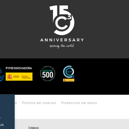
les de uso
Política de cookies
Protección de datos
r
tus