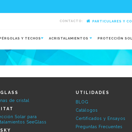
CONTACTO:
PARTICULARES Y C
-
PÉRGOLAS Y TECHOS
ACRISTALAMIENTOS
PROTECCIÓN SO
EGLASS
UTILIDADES
inas de cristal
BLOG
ITAT
Catálogos
ección Solar para
Certificados y Ensayos
stalamientos SeeGlass
Preguntas Frecuentes
ESKY