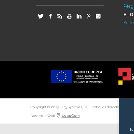
Pérg
E-O
Sist
Copyright © 2025 - C3 Systems, SL - Todos los derechos reserv
Desarrollo Web
LoboCom
fu