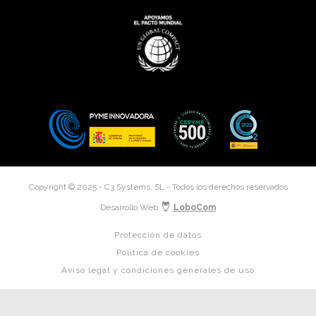
Copyright © 2025 - C3 Systems, SL - Todos los derechos reservados
Desarrollo Web
LoboCom
Protección de datos
Política de cookies
Aviso legal y condiciones generales de uso