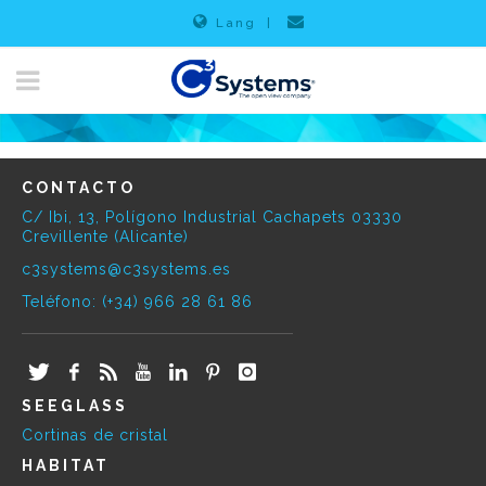
Lang
|
CONTACTO
C/ Ibi, 13, Polígono Industrial Cachapets 03330
Crevillente (Alicante)
c3systems@c3systems.es
Teléfono: (+34) 966 28 61 86
SEEGLASS
Cortinas de cristal
HABITAT