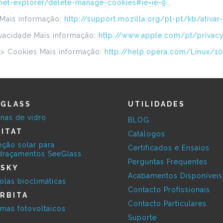
rnet-explorer/delete-manage-cookies#ie=ie-9
.
Mais informação:
http://support.mozilla.org/pt-pt/kb/ativa
rivacidade Mais informação:
http://www.apple.com/pt/privac
 > Cookies Mais informação:
http://help.opera.com/Linux/1
EGLASS
UTILIDADES
inas de vidro
BLOG
ITAT
Catálogos
eção solar para
Certificados e Ensaios
draçamentos SeeGlass
Perguntas Frequentes
ESKY
Acabamentos Disponívei
olas bioclimáticas
Contacto Profissionais
RBITA
Contacto Particulares
emas fotovoltaicos
Suporte