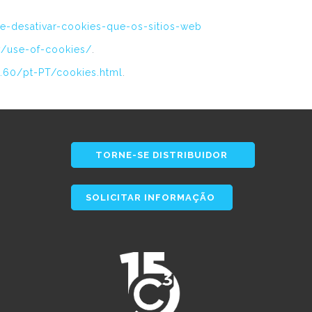
r-e-desativar-cookies-que-os-sitios-web
y/use-of-cookies/
.
0.60/pt-PT/cookies.html
.
TORNE-SE DISTRIBUIDOR
SOLICITAR INFORMAÇÃO
s