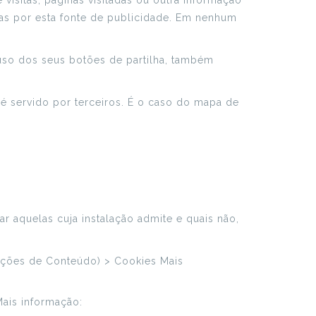
visitas, páginas visitadas ou outra informação
das por esta fonte de publicidade. Em nenhum
o uso dos seus botões de partilha, também
 servido por terceiros. É o caso do mapa de
r aquelas cuja instalação admite e quais não,
nições de Conteúdo) > Cookies Mais
ais informação: