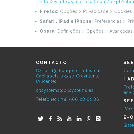
http://windows.microsoft.com/pt-pt/inte
Firefox:
Opções > Privacidade > Cookies 
Safari , iPad e iPhone
: Preferências > P
Opera
: Definições > Opções > Avançadas
CONTACTO
SE
C/ Ibi, 13, Polígono Industrial
Cort
Cachapets 03330 Crevillente
HAB
(Alicante)
Prot
c3systems@c3systems.es
envi
Telefone: (+34) 966 28 61 86
SE
Pérg
E-O
Sist