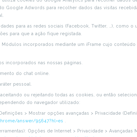
 utiliza cookies do Google Analytics para recolher dados de 
s do Google Adwords para recolher dados das visitas recebi
l.
lidades para as redes sociais (Facebook, Twitter, …), como 
ões para que a ação fique registada.
 Módulos incorporados mediante um iFrame cujo conteúdo é
eos incorporados nas nossas páginas.
amento do chat online.
ráter pessoal.
aceitando ou rejeitando todas as cookies, ou então seleciona
ependendo do navegador utilizado:
Definições > Mostrar opções avançadas > Privacidade (Defi
/chrome/answer/95647?hl=es
.
rramentas): Opções de Internet > Privacidade > Avançadas M