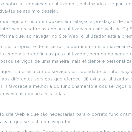
a sobre as cookies que utilizamos, detalhando a seguir o q
ivá-las se assim o desejar.
ue regula o uso de cookies em relação à prestação de serv
 informamos sobre as cookies utilizadas no site web da C3 
rma que, ao navegar no Site Web, o utilizador está a prest
 ser próprias e de terceiros, e permitem-nos armazenar e a
sticas gerais predefinidas pelo utilizador, bem como seguir e
 nossos serviços de uma maneira mais eficiente e personaliza
agens na prestação de serviços da sociedade da informação, u
os diferentes serviços que oferece; (ii) evita ao utilizador c
(iii) favorece a melhoria do funcionamento e dos serviços p
través das cookies instaladas.
lo site Web e que são necessárias para o correto funcionam
 assim que se fecha o navegador.