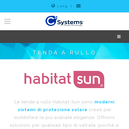
Lang
|
TENDA A RULLO
Le tende a rullo Habitat-Sun sono
moderni
sistemi di protezione solare
creati per
soddisfare le più svariate esigenze. Offrono
soluzioni per qualsiasi tipo di vetrata, poiché si