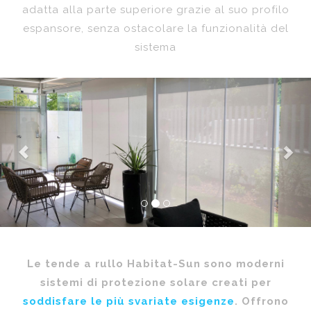
adatta alla parte superiore grazie al suo profilo
espansore, senza ostacolare la funzionalità del
sistema
Previous
Nex
Le tende a rullo Habitat-Sun sono moderni
sistemi di protezione solare creati per
soddisfare le più svariate esigenze
. Offrono