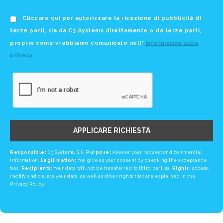
Cliccare qui per autorizzare la ricezione di pubblicità di
terze parti, sia da C3 Systems direttamente o da terze parti,
proprio come vi abbiamo comunicato nell'
Informativa sulla
privacy
.
APPLICARE RICHIESTA
Responsible:
C3 Systems, S.L.
Purpose:
Answer your request and commercial
information.
Legitimation:
You give us your consent by checking the acceptance
box.
Recipients:
Your data will not be transferred to third parties.
Rights:
access,
rectify and delete your data, as well as other rights that are explained in the
Privacy Policy.