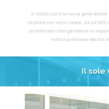
e-Orbita Luz è un sistema versatile che può ess
Esistono diverse condizioni a seconda del tipo 
Alcuni esempi di potenze di e-Orbita Luz:
kw
4
4x
6
7x
8
9x
10
11x