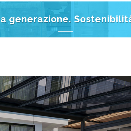
i tetti solari con una tecnologia che permette di sfru
 di edifici residenziali o commerciali, sia nelle abita
mio sicuro, ma aumenta anche il valore dell'immobile.U
etto. Illumina la tua vita, prenditi cura del pianeta e c