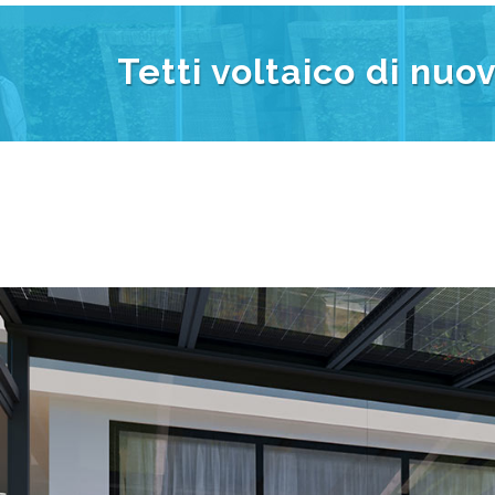
e-Orbita Luz è la nuova generazione d
struttura con vetro solare, sia sui tetti
sul tetto non solo garantisce un rispar
tutto il potenziale del tuo t