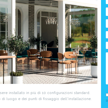
a
p
2
11x3
2
14x3
R
c
c
t
d