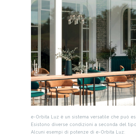
14
16x
18
20x