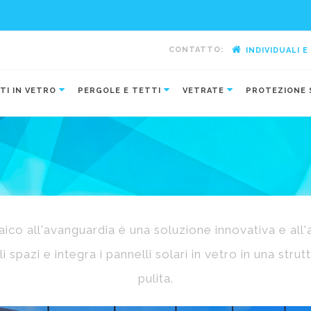
CONTATTO:
INDIVIDUALI 
-
TI IN VETRO
PERGOLE E TETTI
VETRATE
PROTEZIONE 
aico all'avanguardia è una soluzione innovativa e all'
i spazi e integra i pannelli solari in vetro in una stru
pulita.