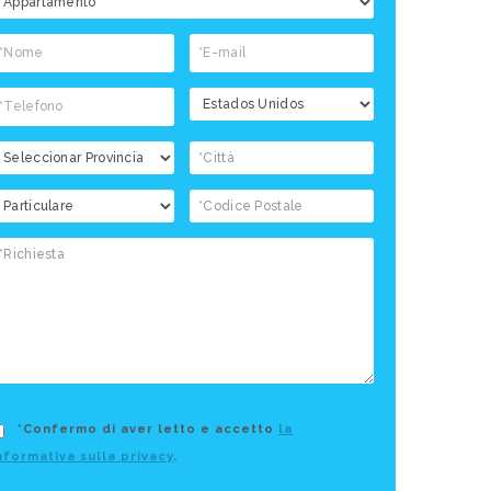
bbiamo comunicato nell'
Informativa sulla
rivacy
.
APPLICARE RICHIESTA
esponsible:
C3 Systems, S.L.
Purpose:
Answer your request and
ommercial information.
Legitimation:
You give us your consent by
hecking the acceptance box.
Recipients:
Your data will not be
ransferred to third parties.
Rights:
access, rectify and delete your
ata, as well as other rights that are explained in the Privacy Policy.