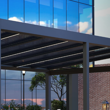
Next
re nella progettazione architettonica.
rgia solare integrata per una maggiore
quista questo prodotto.
à, efficienza e design