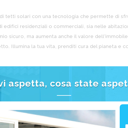
ere installato in più di 10 configurazioni standard.
di luogo e dei punti di fissaggio dell'installazione.
I
Nº Pannelli
p
c
2
3x3
s
2
5x3
2
6x3
p
d
2
7x3