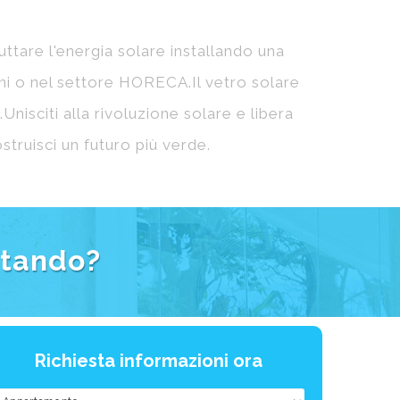
*Confermo di aver letto e accetto
la
nformativa sulla privacy
.
Cliccare qui per acconsentire all'invio di
ubblicità sui nostri prodotti e servizi, proprio
ome vi abbiamo comunicato nell'
Informativa
ulla privacy
.
Cliccare qui per autorizzare la ricezione di
ubblicità di terze parti, sia da C3 Systems
irettamente o da terze parti, proprio come vi