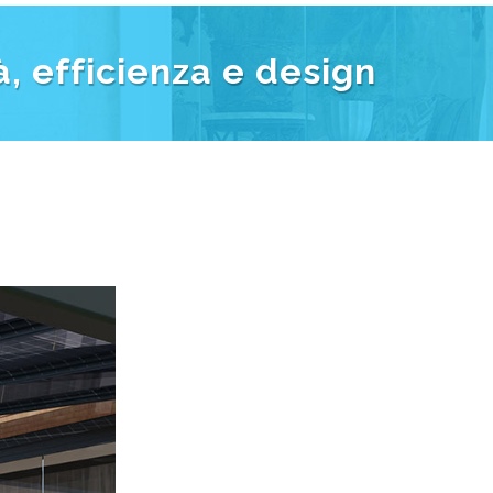
ttare l'energia solare installando una
zioni o nel settore HORECA.Il vetro solare
nisciti alla rivoluzione solare e libera
ostruisci un futuro più verde.