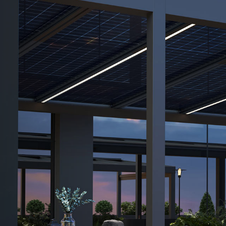
Previous
Il tetto solare e-Orbita Luz rapprese
Forniamo una struttura robusta e dure
efficienza, rendendolo
Tetti voltaico di nuo