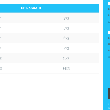
ro fotovoltaico in una stru
alta qualità.
VANTAGGI