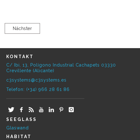
Nächster
KONTAKT
C/ Ibi, 13, Polígono Industrial Cachapets 03330
Crevillente (Alicante)
c3systems@c3systems.es
Telefon: (+34) 966 28 61 86
SEEGLASS
Glaswand
HABITAT