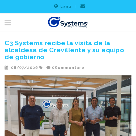
Lang
|
C3 Systems recibe la visita de la
alcaldesa de Crevillente y su equipo
de gobierno
08/07/2026
0Kommentare