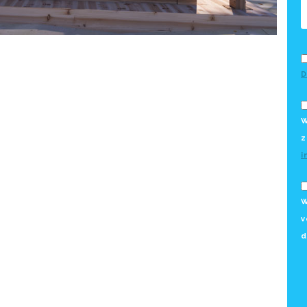
D
W
z
i
W
v
d