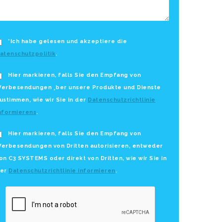
*Ich habe gelesen und akzeptiere die
atenschutzpolitik
.
Hier markieren, falls Sie den Empfang von
erbesendungen ¸ber unsere Produkte und Dienste
ustimmen, wie wir Sie in der
Datenschutzrichtlinie
nformierens
.
Hier markieren, falls Sie den Empfang von
erbesendungen von Dritten autorisieren, entweder
on C3 SYSTEMS oder direkt von Dritten, wie wir Sie in
er
Datenschutzrichtlinie informieren
.