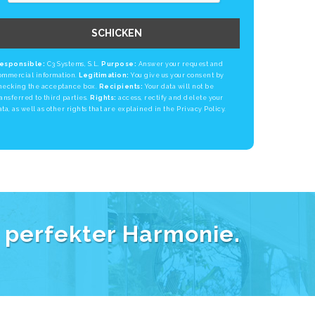
SCHICKEN
esponsible:
C3 Systems, S.L.
Purpose:
Answer your request and
ommercial information.
Legitimation:
You give us your consent by
hecking the acceptance box.
Recipients:
Your data will not be
ransferred to third parties.
Rights:
access, rectify and delete your
ata, as well as other rights that are explained in the Privacy Policy.
n perfekter Harmonie.