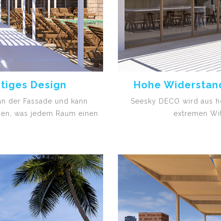
itiges Design
Hohe Widerstand
an der Fassade und kann
Seesky DECO wird aus h
rden, was jedem Raum einen
extremen Wi