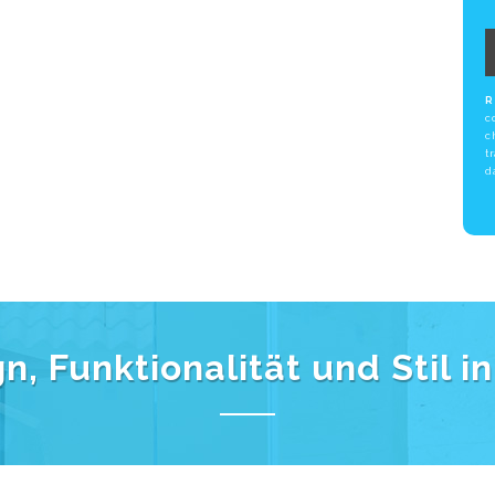
R
c
c
t
d
, Funktionalität und Stil i