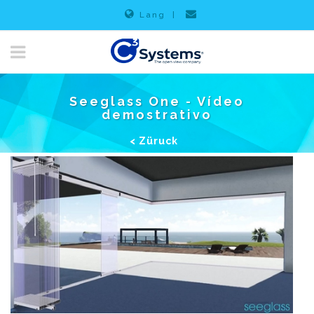
Lang
|
Seeglass One - Vídeo
demostrativo
< Züruck