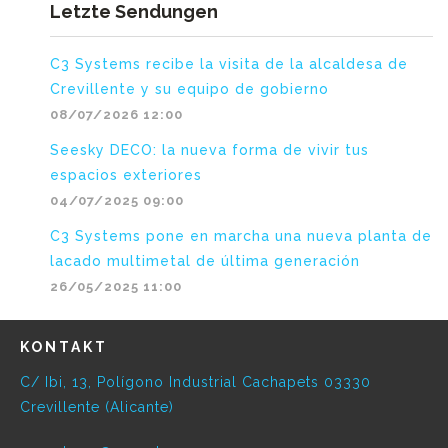
Letzte Sendungen
C3 Systems recibe la visita de la alcaldesa de
Crevillente y su equipo de gobierno
08/07/2026 12:00
Seesky DECO: la nueva forma de vivir tus
espacios exteriores
04/07/2025 09:00
C3 Systems pone en marcha una nueva planta de
lacado multimetal de última generación
26/05/2025 11:00
KONTAKT
C/ Ibi, 13, Polígono Industrial Cachapets 03330
Crevillente (Alicante)