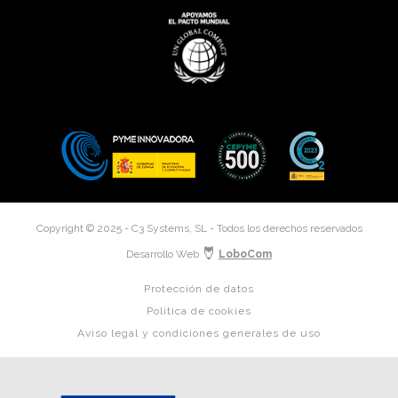
Copyright © 2025 - C3 Systems, SL - Todos los derechos reservados
Desarrollo Web
LoboCom
Protección de datos
Política de cookies
Aviso legal y condiciones generales de uso