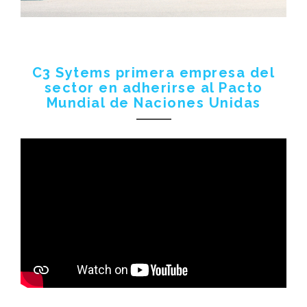
C3 Sytems primera empresa del
sector en adherirse al Pacto
Mundial de Naciones Unidas