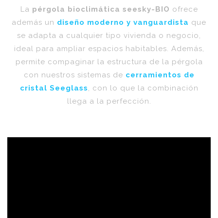
La
pérgola bioclimática seesky-BIO
ofrece
además un
diseño moderno y vanguardista
que
se adapta a cualquier tipo vivienda o negocio,
ideal para ampliar espacios habitables. Además,
permite compaginar la estructura de la pérgola
con nuestros sistemas de
cerramientos de
cristal Seeglass
, con lo que la combinación
llega a la perfección.