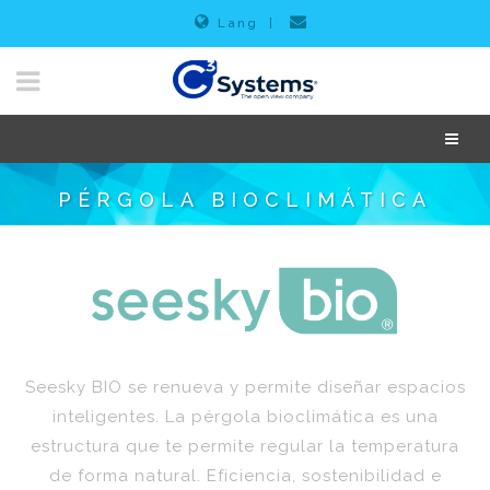
Lang
|
PÉRGOLA BIOCLIMÁTICA
Seesky BIO se renueva y permite diseñar espacios
inteligentes. La pérgola bioclimática es una
estructura que te permite regular la temperatura
de forma natural. Eficiencia, sostenibilidad e