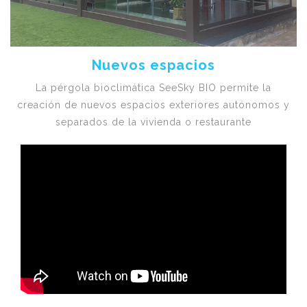
Nuevos espacios
La pérgola bioclimática SeeSky BIO permite la
creación de nuevos espacios exteriores autónomos y
separados de la vivienda o restaurante