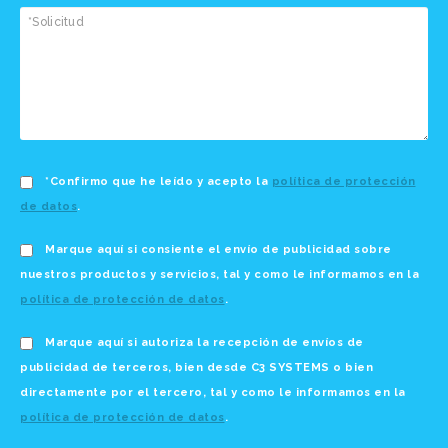
*Confirmo que he leído y acepto la
política de protección
de datos
.
Marque aquí si consiente el envío de publicidad sobre
nuestros productos y servicios, tal y como le informamos en la
política de protección de datos
.
Marque aquí si autoriza la recepción de envíos de
publicidad de terceros, bien desde C3 SYSTEMS o bien
directamente por el tercero, tal y como le informamos en la
política de protección de datos
.