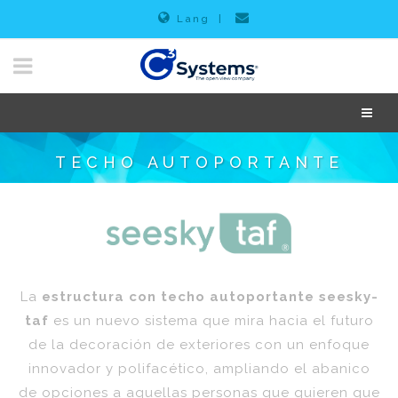
Lang
|
TECHO AUTOPORTANTE
La
estructura con techo autoportante seesky-
taf
es un nuevo sistema que mira hacia el futuro
de la decoración de exteriores con un enfoque
innovador y polifacético, ampliando el abanico
de opciones a aquellas personas que quieren que