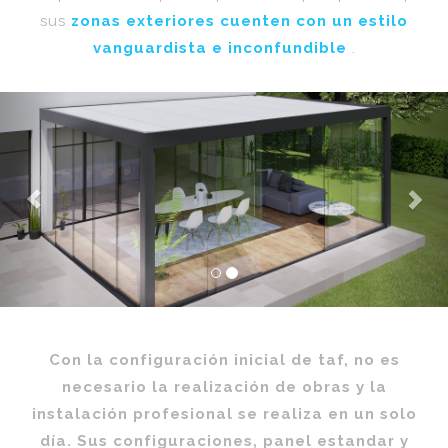
sus
zonas exteriores cuenten con un estilo
vanguardista e inconfundible
.
Previous
Nex
Con la configuración inicial de taf, no es
necesario la realización de obras y la
instalación profesional se realiza en un solo
día. Sus configuraciones, panel estandar y