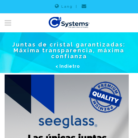
Lang
|
Juntas de cristal garantizadas:
Máxima transparencia, máxima
confianza
< Indietro