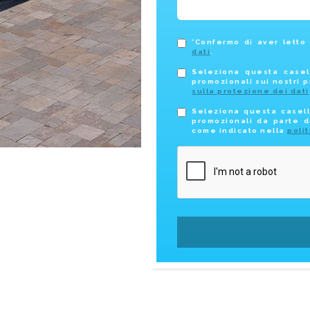
*Confermo di aver letto
dati
.
Seleziona questa casel
promozionali sui nostri p
sulla protezione dei dati
Seleziona questa casell
promozionali da parte d
come indicato nella
poli