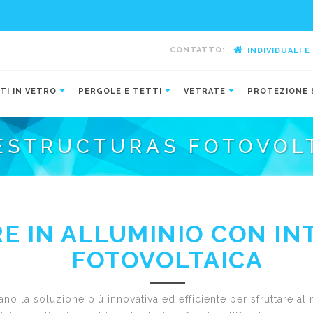
CONTATTO:
INDIVIDUALI 
-
TI IN VETRO
PERGOLE E TETTI
VETRATE
PROTEZIONE 
 ESTRUCTURAS FOTOVOLT
E IN ALLUMINIO CON IN
FOTOVOLTAICA
ano la soluzione più innovativa ed efficiente per sfruttare a