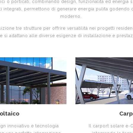
tici o porticati, combinando design, funzionalità ed energia so
i integrati, permettono di generare energia pulita godendo 
moderno.
zione tre strutture per offrire versatilità nei progetti reside
e si adattano alle diverse esigenze di installazione e prestaz
oltaico
Carp
ign innovativo e tecnologia
Il carport solare e-