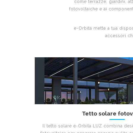
come terrazze, giardini, at
fotovoltaiche e ai component
e-Orbita mette a tua disposi
accessori ch
Tetto solare fotov
Il tetto solare e-Orbita LUZ combina des