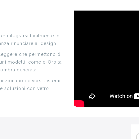
per integrarsi facilmente in
nza rinunciare al design.
re leggere che permettono di
lcuni modelli, come e-Orbita
’ombra generata.
nzionano i diversi sistemi
t e soluzioni con vetro