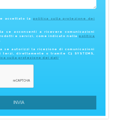
 e accettato la
politica sulla protezione dei
la se acconsenti a ricevere comunicazioni
rodotti e servizi, come indicato nella
politica
.
a se autorizzi la ricezione di comunicazioni
i terzi, direttamente o tramite C3 SYSTEMS,
tica sulla protezione dei dati
.
INVIA