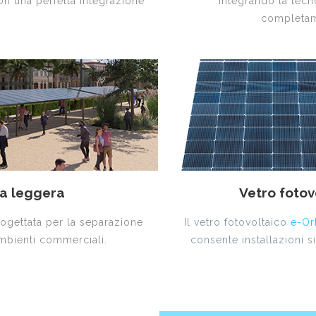
on una perfetta integrazione
integrando la tecno
completame
ca leggera
Vetro fotov
progettata per la separazione
Il vetro fotovoltaico
e-Or
 ambienti commerciali.
consente installazioni s