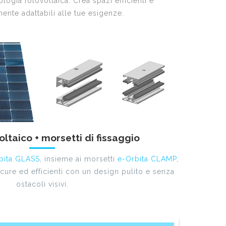
logia fotovoltaica. Crea spazi efficienti e
nte adattabili alle tue esigenze.
oltaico + morsetti di fissaggio
bita GLASS
, insieme ai morsetti
e-Orbita CLAMP
,
icure ed efficienti con un design pulito e senza
ostacoli visivi.