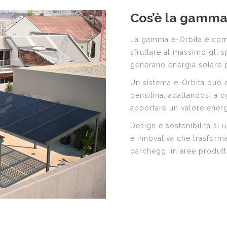
Cos’è la gamma
La gamma e-Orbita è compo
sfruttare al massimo gli s
generano energia solare p
Un sistema e-Orbita può 
pensilina, adattandosi a o
apportare un valore energ
Design e sostenibilità si 
e innovativa che trasforma
parcheggi in aree produt