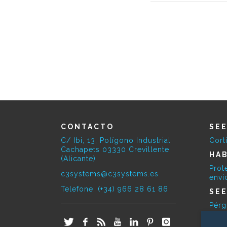
CONTACTO
SE
C/ Ibi, 13, Polígono Industrial
Cort
Cachapets 03330 Crevillente
HAB
(Alicante)
Prot
c3systems@c3systems.es
envi
Telefone: (+34) 966 28 61 86
SE
Pérg
E-O