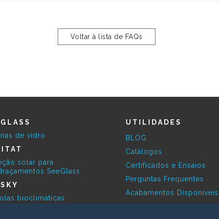
Voltar à lista de FAQs
EGLASS
UTILIDADES
inas de vidro
BLOG
ITAT
Catálogos
eção solar para
Certificados e Ensaios
draçamentos SeeGlass
Perguntas Frequentes
ESKY
Acabamentos Disponívei
olas bioclimáticas
Contacto Profissionais
RBITA