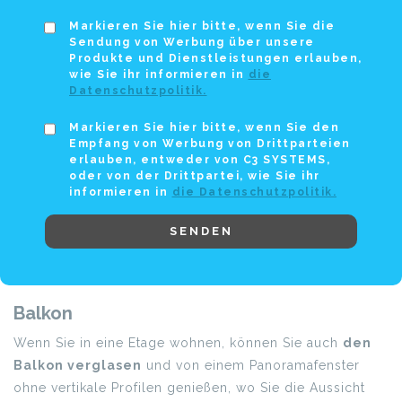
Markieren Sie hier bitte, wenn Sie die
Sendung von Werbung über unsere
Produkte und Dienstleistungen erlauben,
wie Sie ihr informieren in
die
Datenschutzpolitik.
Markieren Sie hier bitte, wenn Sie den
Empfang von Werbung von Drittparteien
erlauben, entweder von C3 SYSTEMS,
oder von der Drittpartei, wie Sie ihr
informieren in
die Datenschutzpolitik.
SENDEN
Balkon
Wenn Sie in eine Etage wohnen, können Sie auch
den
Balkon verglasen
und von einem Panoramafenster
ohne vertikale Profilen genießen, wo Sie die Aussicht