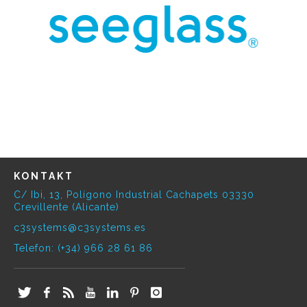
KONTAKT
C/ Ibi, 13, Polígono Industrial Cachapets 03330
Crevillente (Alicante)
c3systems@c3systems.es
Telefon: (+34) 966 28 61 86