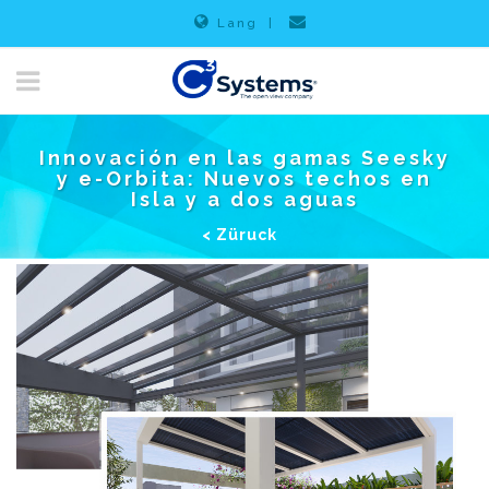
Lang
|
Innovación en las gamas Seesky
y e-Orbita: Nuevos techos en
Isla y a dos aguas
< Züruck