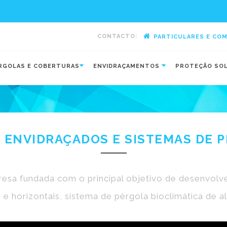
CONTACTO:
PARTICULARES E CO
-
RGOLAS E COBERTURAS
ENVIDRAÇAMENTOS
PROTEÇÃO SO
 ENVIDRAÇADOS E SISTEMAS DE
a fundada com o principal objetivo de desenvolver,
e horizontais, sistema de pérgola bioclimática de 