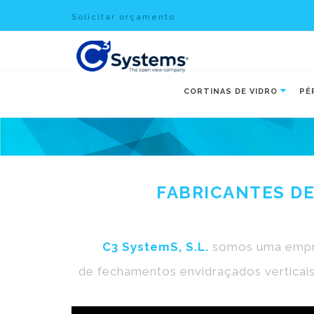
Solicitar orçamento
CORTINAS DE VIDRO
PÉ
FABRICANTES DE
C3 SystemS, S.L.
somos uma empres
de fechamentos envidraçados verticais 