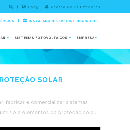
|
Lang
Acesso de utilizadores
|
MÉRCIOS
INSTALADORES OU DISTRIBUIDORES
LAR
SISTEMAS FOTOVOLTAICOS
EMPRESA
 PROTEÇÃO SOLAR
 fabricar e comercializar sistemas
alumínio e elementos de proteção solar.