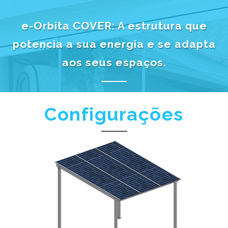
e-Orbita COVER: A estrutura que
potencia a sua energia e se adapta
aos seus espaços.
Configurações