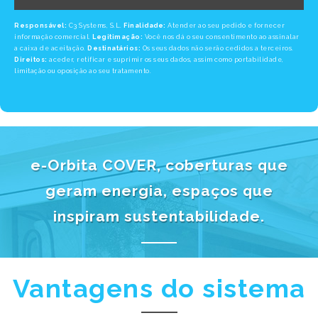
Responsável:
C3 Systems, S.L.
Finalidade:
Atender ao seu pedido e fornecer
informação comercial.
Legitimação:
Você nos dá o seu consentimento ao assinalar
a caixa de aceitação.
Destinatários:
Os seus dados não serão cedidos a terceiros.
Direitos:
aceder, retificar e suprimir os seus dados, assim como portabilidade,
limitação ou oposição ao seu tratamento.
e-Orbita COVER, coberturas que
geram energia, espaços que
inspiram sustentabilidade.
Vantagens do sistema