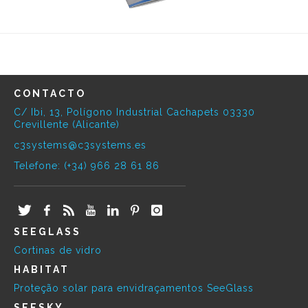
CONTACTO
C/ Ibi, 13, Polígono Industrial Cachapets 03330
Crevillente (Alicante)
c3systems@c3systems.es
Telefone: (+34) 966 28 61 86
SEEGLASS
Cortinas de vidro
HABITAT
Proteção solar para envidraçamentos SeeGlass
SEESKY