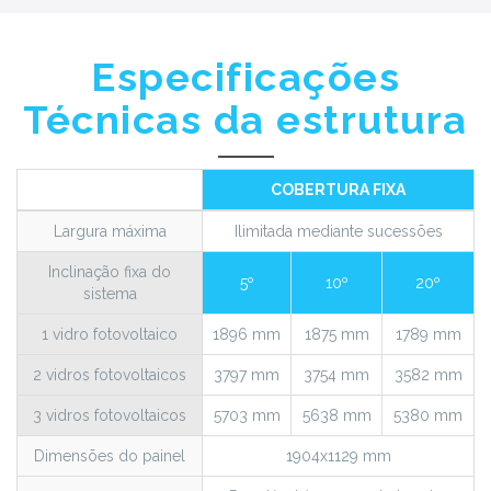
Especificações
Técnicas da estrutura
COBERTURA FIXA
Largura máxima
Ilimitada mediante sucessões
Inclinação fixa do
5º
10º
20º
sistema
1 vidro fotovoltaico
1896 mm
1875 mm
1789 mm
2 vidros fotovoltaicos
3797 mm
3754 mm
3582 mm
3 vidros fotovoltaicos
5703 mm
5638 mm
5380 mm
Dimensões do painel
1904x1129 mm