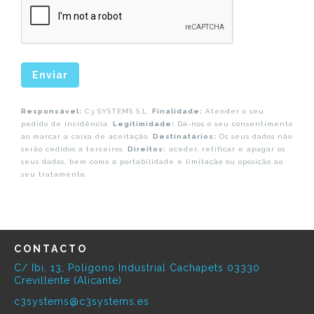
Enviar
Responsável:
C3 SYSTEMS S.L.
Finalidade:
Atender o seu
pedido de incidência.
Legitimidade:
Dá-nos o seu consentimento
ao marcar a caixa de aceitação.
Destinatários:
Os seus dados não
serão cedidos a terceiros.
Direitos:
aceder, retificar e apagar os
seus dados, bem como a portabilidade e limitação ou oposição ao
seu tratamento.
CONTACTO
C/ Ibi, 13, Polígono Industrial Cachapets 03330
Crevillente (Alicante)
c3systems@c3systems.es