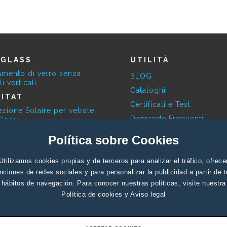
EGLASS
UTILITÀ
amento di vetro senza
BLOG
li verticali
Cataloghi
ITAT
Certificati e Test
ezione Solaire per vetrate
Domande Frequenti
lass
Finiture Disponibili
ESKY
Política sobre Cookies
Contatto Professionale
ola Bioclimatica
Utilizamos cookies propias y de terceros para analizar el tráfico, ofrece
Contatto Particolare
RBITA
nciones de redes sociales y para personalizar la publicidad a partir de 
nti fotovoltaici
Supporto
hábitos de navegación. Para conocer nuestras políticas, visite nuestra
Política de cookies
y
Aviso legal