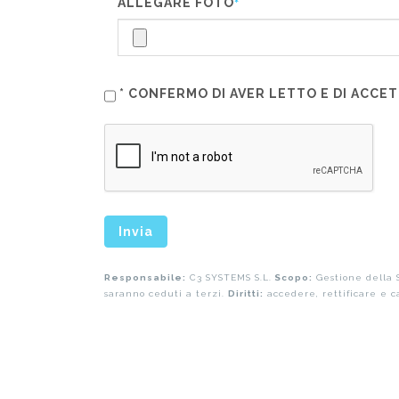
ALLEGARE FOTO
*
* CONFERMO DI AVER LETTO E DI ACCE
Invia
Responsabile:
C3 SYSTEMS S.L.
Scopo:
Gestione della S
saranno ceduti a terzi.
Diritti:
accedere, rettificare e ca