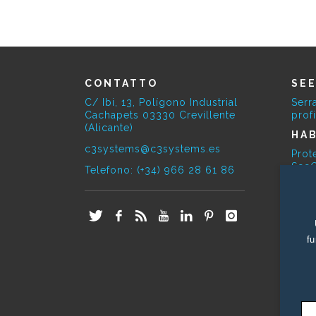
CONTATTO
SE
C/ Ibi, 13, Polígono Industrial
Serr
Cachapets 03330 Crevillente
profi
(Alicante)
HAB
c3systems@c3systems.es
Prot
SeeG
Telefono: (+34) 966 28 61 86
SE
Perg
E-O
fu
Impia