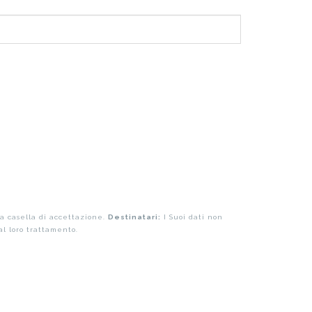
a casella di accettazione.
Destinatari:
I Suoi dati non
al loro trattamento.