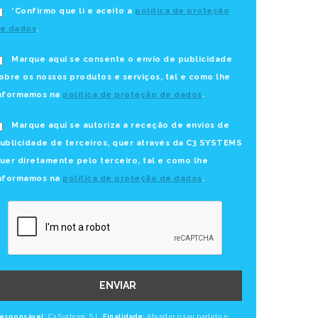
*Confirmo que li e aceito a
política de proteção
e dados
.
Marque aqui se consente o envio de publicidade
obre os nossos produtos e serviços, tal e como lhe
nformamos na
política de proteção de dados
.
Marque aqui se autoriza a receção de envios de
ublicidade de terceiros, quer através da C3 SYSTEMS
uer diretamente pelo terceiro, tal e como lhe
nformamos na
política de proteção de dados
.
ENVIAR
esponsável:
C3 Systems, S.L.
Finalidade:
Atender o seu pedido e