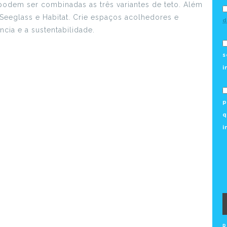
odem ser combinadas as três variantes de teto. Além
Seeglass e Habitat. Crie espaços acolhedores e
d
cia e a sustentabilidade.
s
i
p
q
i
R