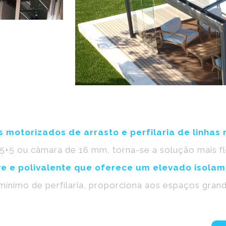
motorizados de arrasto e perfilaria de linhas 
5+5 ou câmara de 16 mm, torna-se a solução mais fle
e e polivalente que oferece um elevado isolam
ínimo de perfilaria, proporciona aos espaços grande 