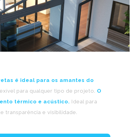
retas é ideal para os amantes do
xível para qualquer tipo de projeto.
O
ento térmico e acústico.
Ideal para
transparência e visibilidade.