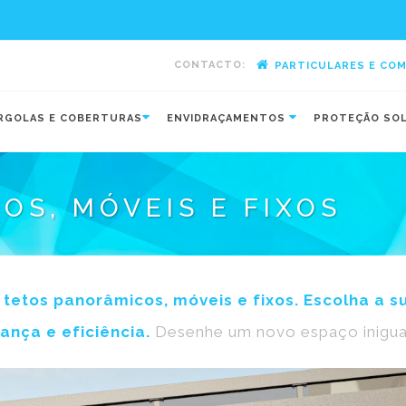
CONTACTO:
PARTICULARES E CO
-
RGOLAS E COBERTURAS
ENVIDRAÇAMENTOS
PROTEÇÃO SO
OS, MÓVEIS E FIXOS
 tetos panorâmicos, móveis e fixos. Escolha a s
nça e eficiência.
Desenhe um novo espaço inigual