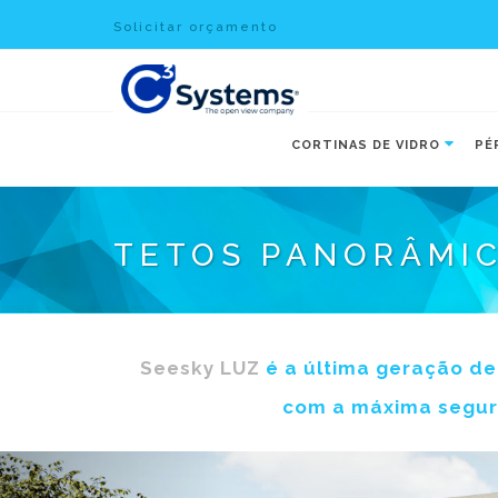
Solicitar orçamento
CORTINAS DE VIDRO
PÉ
TETOS PANORÂMIC
Seesky LUZ
é a última geração de
com a máxima segura
Previous