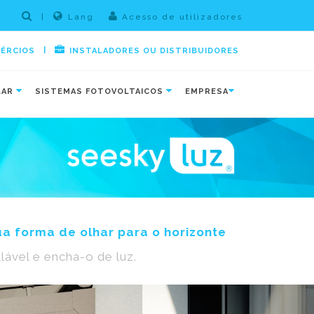
|
Lang
Acesso de utilizadores
|
MÉRCIOS
INSTALADORES OU DISTRIBUIDORES
LAR
SISTEMAS FOTOVOLTAICOS
EMPRESA
ua forma de olhar para o horizonte
ável e encha-o de luz.
Next