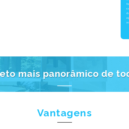
f
c
d
a
a
teto mais panorâmico de to
Vantagens