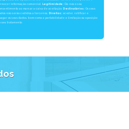
ornecer informação comercial.
Legitimidade:
Dá-nos o seu
onsentimento ao marcar a caixa de aceitação.
Destinatários:
Os seus
ados não serão cedidos a terceiros.
Direitos:
aceder, retificar e
pagar os seus dados, bem como a portabilidade e limitação ou oposição
o seu tratamento.
dos