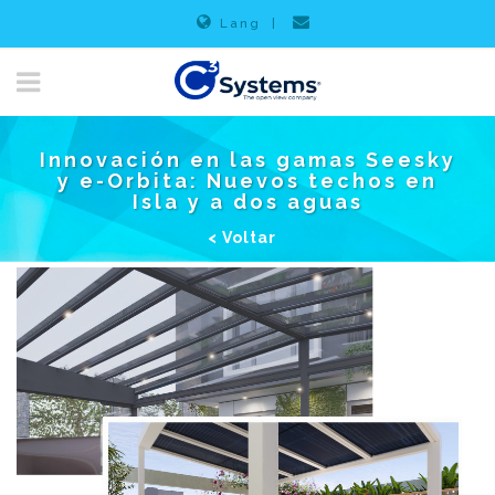
Lang
|
Innovación en las gamas Seesky
y e-Orbita: Nuevos techos en
Isla y a dos aguas
< Voltar