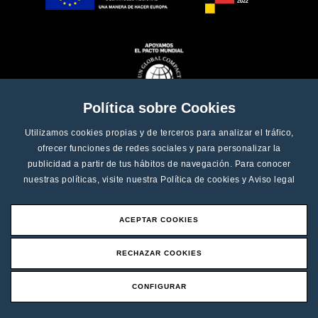
Política sobre Cookies
Utilizamos cookies propias y de terceros para analizar el tráfico,
ofrecer funciones de redes sociales y para personalizar la
publicidad a partir de tus hábitos de navegación. Para conocer
nuestras políticas, visite nuestra
Política de cookies
y
Aviso legal
Copyright © 2025 - C3 Systems, SL - Todos os direitos reservados
ACEPTAR COOKIES
Desenvolvimento Web
LoboCom
RECHAZAR COOKIES
Proteção de dados
Política de cookies
CONFIGURAR
Solicitar orçamento
Aviso legal e condições gerais de uso