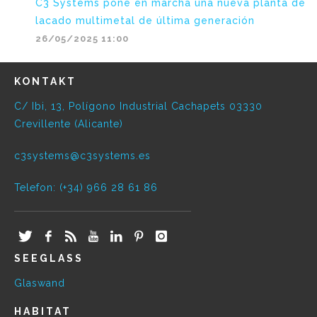
C3 Systems pone en marcha una nueva planta de
lacado multimetal de última generación
26/05/2025 11:00
KONTAKT
C/ Ibi, 13, Polígono Industrial Cachapets 03330
Crevillente (Alicante)
c3systems@c3systems.es
Telefon: (+34) 966 28 61 86
SEEGLASS
Glaswand
HABITAT