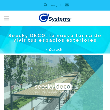
Lang
|
Seesky DECO: la nueva forma de
vivir tus espacios exteriores
< Züruck