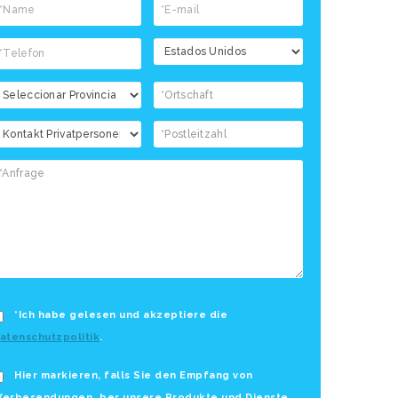
*Ich habe gelesen und akzeptiere die
atenschutzpolitik
.
Hier markieren, falls Sie den Empfang von
erbesendungen ¸ber unsere Produkte und Dienste