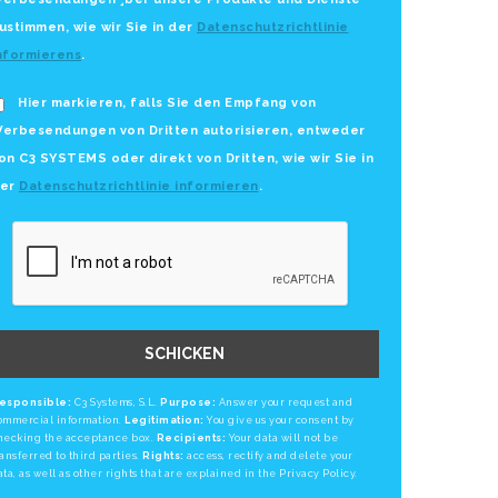
ustimmen, wie wir Sie in der
Datenschutzrichtlinie
nformierens
.
Hier markieren, falls Sie den Empfang von
erbesendungen von Dritten autorisieren, entweder
on C3 SYSTEMS oder direkt von Dritten, wie wir Sie in
er
Datenschutzrichtlinie informieren
.
SCHICKEN
esponsible:
C3 Systems, S.L.
Purpose:
Answer your request and
ommercial information.
Legitimation:
You give us your consent by
hecking the acceptance box.
Recipients:
Your data will not be
ransferred to third parties.
Rights:
access, rectify and delete your
ata, as well as other rights that are explained in the Privacy Policy.