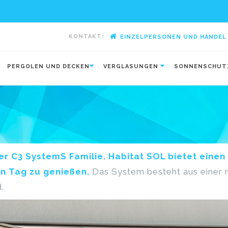
KONTAKT:
EINZELPERSONEN UND HANDEL
-
PERGOLEN UND DECKEN
VERGLASUNGEN
SONNENSCHU
er C3 SystemS Familie. Habitat SOL bietet einen
n Tag zu genießen.
Das System besteht aus einer m
.