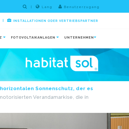
|
Lang
Benutzerzugang
|
INSTALLATIONEN ODER VERTRIEBSPARTNER
TZ
FOTOVOLTAIKANLAGEN
UNTERNEHMEN
 horizontalen Sonnenschutz, der es
otorisierten Verandamarkise, die in
Next