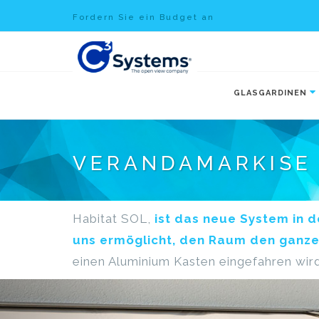
Fordern Sie ein Budget an
GLASGARDINEN
VERANDAMARKISE
Habitat SOL,
ist das neue System in d
uns ermöglicht, den Raum den ganze
einen Aluminium Kasten eingefahren wird
Previous