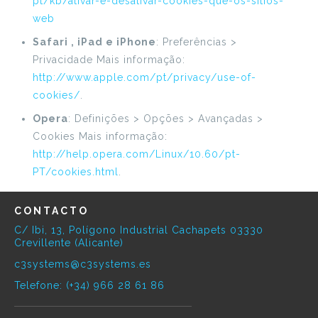
pt/kb/ativar-e-desativar-cookies-que-os-sitios-
web
Safari , iPad e iPhone
: Preferências >
Privacidade Mais informação:
http://www.apple.com/pt/privacy/use-of-
cookies/
.
Opera
: Definições > Opções > Avançadas >
Cookies Mais informação:
http://help.opera.com/Linux/10.60/pt-
PT/cookies.html
.
CONTACTO
C/ Ibi, 13, Polígono Industrial Cachapets 03330
Crevillente (Alicante)
c3systems@c3systems.es
Telefone: (+34) 966 28 61 86