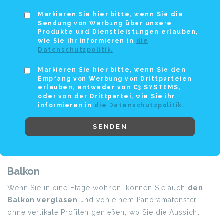
Markieren Sie hier bitte, wenn Sie die
Sendung von Werbung über unsere
Produkte und Dienstleistungen erlauben,
wie Sie ihr informieren in
die
Datenschutzpolitik.
Markieren Sie hier bitte, wenn Sie den
Empfang von Werbung von Drittparteien
erlauben, entweder von C3 SYSTEMS,
oder von der Drittpartei, wie Sie ihr
informieren in
die Datenschutzpolitik.
SENDEN
Balkon
Wenn Sie in eine Etage wohnen, können Sie auch
den
Balkon verglasen
und von einem Panoramafenster
ohne vertikale Profilen genießen, wo Sie die Aussicht