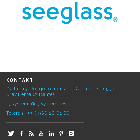
KONTAKT
C/ Ibi, 13, Polígono Industrial Cachapets 03330
Crevillente (Alicante)
c3systems@c3systems.es
Telefon: (+34) 966 28 61 86