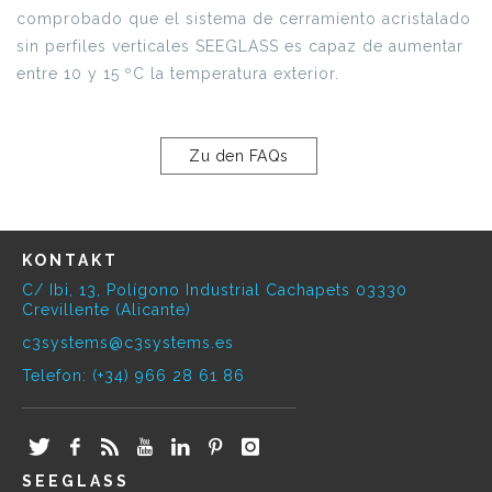
comprobado que el sistema de cerramiento acristalado
sin perfiles verticales SEEGLASS es capaz de aumentar
entre 10 y 15 ºC la temperatura exterior.
Zu den FAQs
KONTAKT
C/ Ibi, 13, Polígono Industrial Cachapets 03330
Crevillente (Alicante)
c3systems@c3systems.es
Telefon: (+34) 966 28 61 86
SEEGLASS