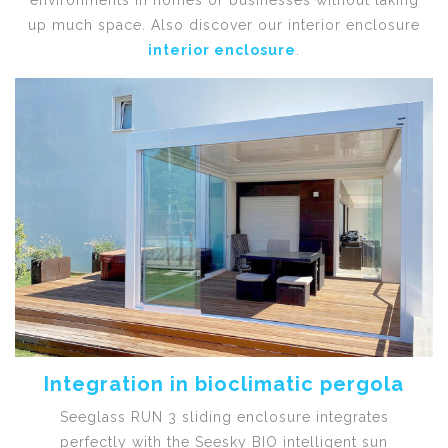
up much space. Also discover our interior enclosure
interior enclosure
.
Integration in bioclimatic pergola
Seeglass RUN 3 sliding enclosure integrates
perfectly with the Seesky BIO intelligent sun