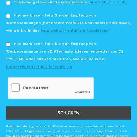
*Ich habe gelesen und akzeptiere die
Datenschutzpolitik
.
Hier markieren, falls Sie den Empfang von
Werbesendungen ¸ber unsere Produkte und Dienste zustimmen,
wie wir Sie in der
Datenschutzrichtlinie informierens
.
Hier markieren, falls Sie den Empfang von
Werbesendungen von Dritten autorisieren, entweder von C3
SYSTEMS oder direkt von Dritten, wie wir Sie in der
Datenschutzrichtlinie informieren
.
SCHICKEN
Responsible:
C3 Systems, S.L.
Purpose:
Answer your request and commercial
information.
Legitimation:
You give us your consent by checking the acceptance
box.
Recipients:
Your data will not be transferred to third parties.
Rights:
access,