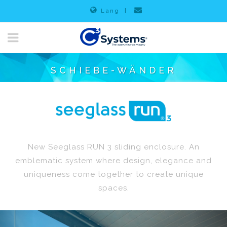
Lang
|
SCHIEBE-WÄNDER
New Seeglass RUN 3 sliding enclosure. An
emblematic system where design, elegance and
uniqueness come together to create unique
spaces.
Previous
Nex