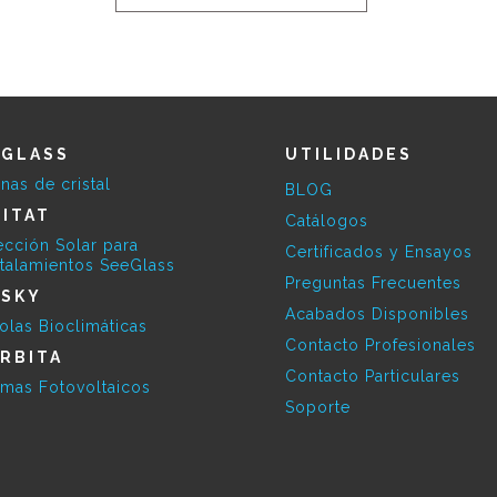
EGLASS
UTILIDADES
inas de cristal
BLOG
ITAT
Catálogos
ección Solar para
Certificados y Ensayos
stalamientos SeeGlass
Preguntas Frecuentes
ESKY
Acabados Disponibles
olas Bioclimáticas
Contacto Profesionales
RBITA
Contacto Particulares
emas Fotovoltaicos
Soporte