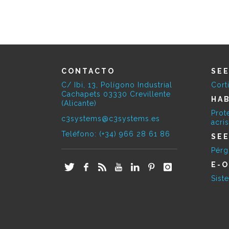
CONTACTO
SE
C/ Ibi, 13, Polígono Industrial
Cort
Cachapets 03330 Crevillente
HAB
(Alicante)
Prot
c3systems@c3systems.es
acri
Teléfono: (+34) 966 28 61 86
SE
Pérg
E-O
Sist