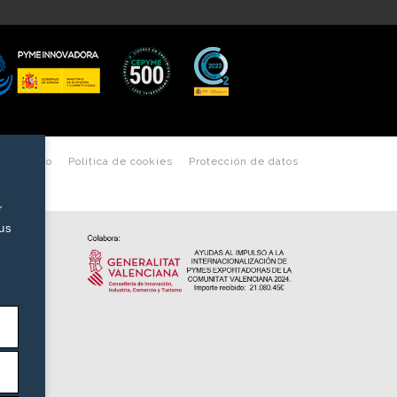
les de uso
Política de cookies
Protección de datos
r
tus