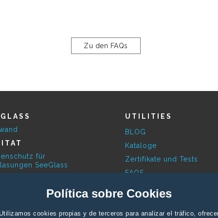
Zu den FAQs
EGLASS
UTILITIES
swand
BLOG
ITAT
Kataloge
enschutz für
Zertifikate und Tests
lasungen SeeGlass
FAQS
ESKY
Verfügbare Ausührungen
Política sobre Cookies
limatische Pergolen
Kontakt Geschäftskunden
Utilizamos cookies propias y de terceros para analizar el tráfico, ofrece
Kontakt Privatkunden