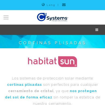
Lang
|
CORTINAS PLISADAS
Los sistemas de protección solar mediante
cortinas plisadas
son perfectos para cualquier
cerramiento de cristal
, ya que
nos protegen
del sol de forma eficaz
sin romper la estética de
nuestro cerramiento.