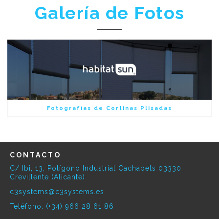
Galería de Fotos
Fotografías de Cortinas Plisadas
CONTACTO
C/ Ibi, 13, Polígono Industrial Cachapets 03330
Crevillente (Alicante)
c3systems@c3systems.es
Teléfono: (+34) 966 28 61 86