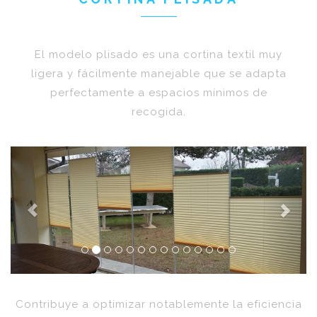
El modelo plisado es una cortina textil muy
ligera y fácilmente manejable que se adapta
perfectamente a espacios mínimos de
recogida.
Previous
Next
Contribuye a optimizar notablemente la eficiencia