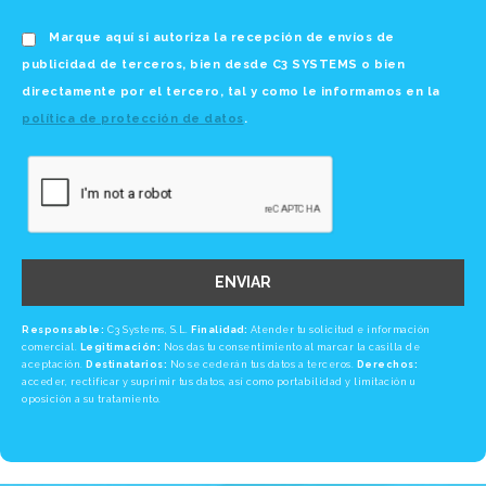
Marque aquí si autoriza la recepción de envíos de
publicidad de terceros, bien desde C3 SYSTEMS o bien
directamente por el tercero, tal y como le informamos en la
política de protección de datos
.
ENVIAR
Responsable:
C3 Systems, S.L.
Finalidad:
Atender tu solicitud e información
comercial.
Legitimación:
Nos das tu consentimiento al marcar la casilla de
aceptación.
Destinatarios:
No se cederán tus datos a terceros.
Derechos:
acceder, rectificar y suprimir tus datos, así como portabilidad y limitación u
oposición a su tratamiento.