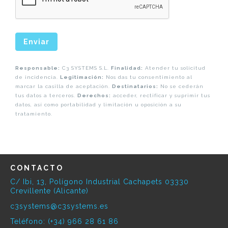
Enviar
Responsable:
C3 SYSTEMS S.L.
Finalidad:
Atender tu solicitud
de incidencia.
Legitimación:
Nos das tu consentimiento al
marcar la casilla de aceptación.
Destinatarios:
No se cederán
tus datos a terceros.
Derechos:
acceder, rectificar y suprimir tus
datos, así como portabilidad y limitación u oposición a su
tratamiento.
CONTACTO
C/ Ibi, 13, Polígono Industrial Cachapets 03330
Crevillente (Alicante)
c3systems@c3systems.es
Teléfono: (+34) 966 28 61 86