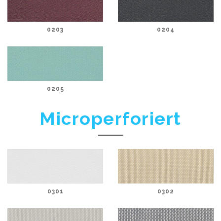
0203
0204
0205
Microperforiert
0301
0302