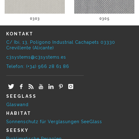
0303
0305
KONTAKT
C/ Ibi, 13, Polígono Industrial Cachapets 03330
Crevillente (Alicante)
c3systems@c3systems.es
Telefon: (+34) 966 28 61 86
SEEGLASS
Glaswand
HABITAT
Sonnenschutz für Verglasungen SeeGlass
SEESKY
Bioklimatische Pergolen