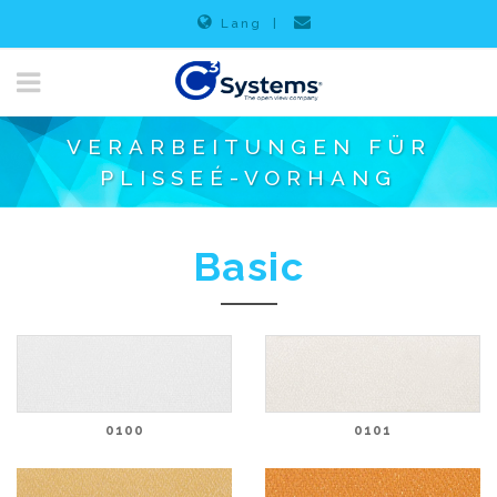
Lang
|
VERARBEITUNGEN FÜR
PLISSEÉ-VORHANG
Basic
0100
0101