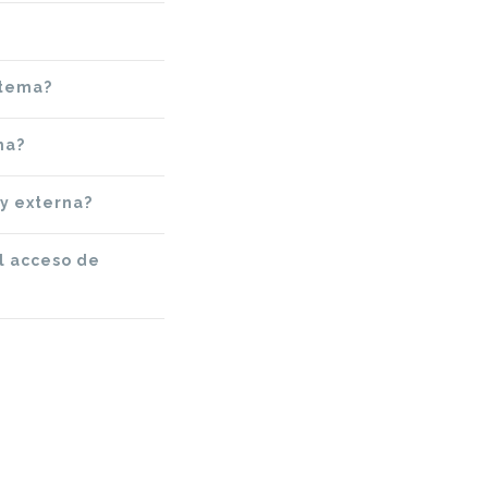
stema?
na?
 y externa?
al acceso de