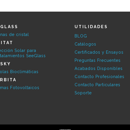
EGLASS
UTILIDADES
inas de cristal
BLOG
ITAT
Catálogos
ección Solar para
Certificados y Ensayos
stalamientos SeeGlass
Preguntas Frecuentes
ESKY
Acabados Disponibles
olas Bioclimáticas
Contacto Profesionales
RBITA
Contacto Particulares
emas Fotovoltaicos
Soporte