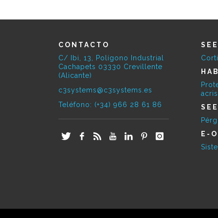
CONTACTO
SE
C/ Ibi, 13, Polígono Industrial
Cort
Cachapets 03330 Crevillente
HAB
(Alicante)
Prot
c3systems@c3systems.es
acri
Teléfono: (+34) 966 28 61 86
SE
Pérg
E-O
Sist