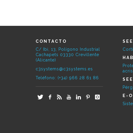
CONTACTO
SE
C/ Ibi, 13, Polígono Industrial
Cort
Cachapets 03330 Crevillente
HAB
(Alicante)
Prot
c3systems@c3systems.es
acri
Teléfono: (+34) 966 28 61 86
SE
Pérg
E-O
Sist