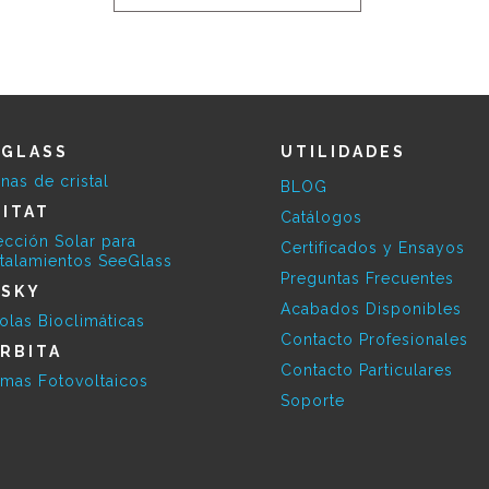
EGLASS
UTILIDADES
inas de cristal
BLOG
ITAT
Catálogos
ección Solar para
Certificados y Ensayos
stalamientos SeeGlass
Preguntas Frecuentes
ESKY
Acabados Disponibles
olas Bioclimáticas
Contacto Profesionales
RBITA
Contacto Particulares
emas Fotovoltaicos
Soporte