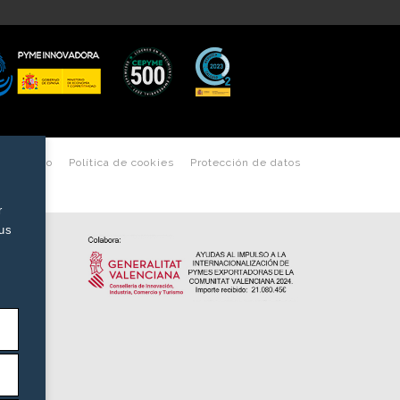
les de uso
Política de cookies
Protección de datos
r
tus