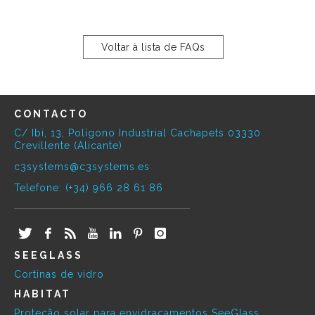
Voltar à lista de FAQs
CONTACTO
C/ Ibi, 13, Polígono Industrial Cachapets 03330
Crevillente (Alicante)
c3systems@c3systems.es
Telefone: (+34) 966 28 61 86
SEEGLASS
Cortinas de vidro
HABITAT
Proteção solar para envidraçamentos SeeGlass